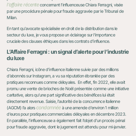
l’affaire récente
concernant l’influenceuse Chiara Ferragni, visée
par une procédure pénale pour fraude aggravée par le Tribunal de
Milan.
En tant qu’avocate spécialisée en droit de la distribution dans le
secteur du luxe, je vous propose un éclairage sur l’importance
cruciale des clauses éthiques dans les contrats d’influence.
L’Affaire Ferragni : un signal d’alerte pour l’industrie
du luxe
Chiara Ferragni, icône d’influence italienne suivie par des millions
d’abonnés sur Instagram, a vu sa réputation ébranlée par des
pratiques reconnues comme déloyales. En effet, fin 2022, elle avait
promu une vente de brioches de Noël présentée comme une initiative
caritative, alors qu’une part significative des bénéfices lui était
directement revenue. Saisie,
l’autorité de la concurrence italienne
condamnée
(AGCM) l’a alors
à une amende d’environ 1 million
d’euros pour pratiques commerciales déloyales en décembre 2023.
En parallèle, l’influenceuse a également fait l’objet d’un procès pénal
pour fraude aggravée, dont le jugement est attendu pour mi-janvier.