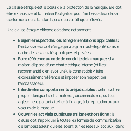
La clause éthique est le cœur de la protection de la marque. Elle doit
être exhaustive et formaliser l’obligation pour l’ambassadeur de se
conformer à des standards juridiques et éthiques élevés.
Une clause éthique efficace doit donc notamment :
Exiger le respect des lois et réglementations applicables :
l’ambassadeur doit s’engager à agir en toute légalité dans le
cadre de ses activités publiques et privées,
Faire référence au code de conduite de la marque :
si la
maison dispose d’une charte éthique interne (et il est
recommandé d’en avoir une), le contrat doit y faire
expressément référence et imposer son respect par
l’ambassadeur,
Interdire les comportements préjudiciables :
cela inclut les
propos dénigrants, diffamatoires, discriminatoires, ou tout
agissement portant atteinte à l’image, à la réputation ou aux
valeurs de la marque,
Couvrir les activités publiques en ligne et hors ligne :
la
clause doit s’appliquer à toutes les formes de communication
de l’ambassadeur, qu’elles soient sur les réseaux sociaux, dans