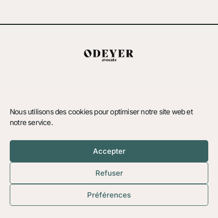
Politique de confidentialité
Mentions légales
Nous utilisons des cookies pour optimiser notre site web et
notre service.
33 Boulevard Henri IV, 75004 Paris
00 33 6 13 35 99 74
sodeyer@odeyeravocats.com
Accepter
Refuser
©2026 Odeyer Avocats
Préférences
bydono
design & site