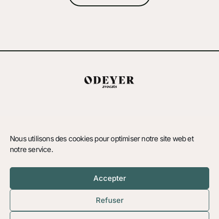
Politique de confidentialité
Mentions légales
Nous utilisons des cookies pour optimiser notre site web et
notre service.
33 Boulevard Henri IV, 75004 Paris
00 33 6 13 35 99 74
sodeyer@odeyeravocats.com
Accepter
Refuser
©2026 Odeyer Avocats