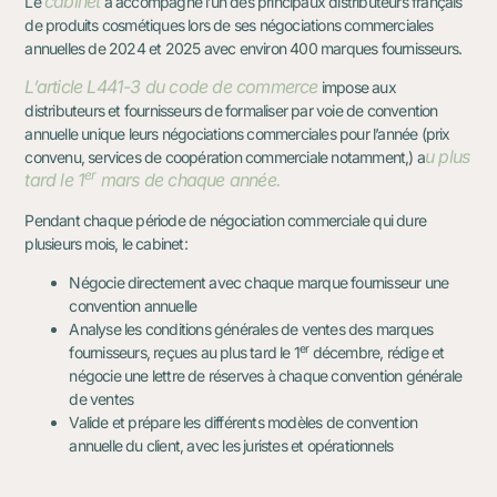
cabinet
Le
a accompagné l’un des principaux distributeurs français
de produits cosmétiques lors de ses négociations commerciales
annuelles de 2024 et 2025 avec environ 400 marques fournisseurs.
L’article L441-3 du code de commerce
impose aux
distributeurs et fournisseurs de formaliser par voie de convention
annuelle unique leurs négociations commerciales pour l’année (prix
u plus
convenu, services de coopération commerciale notamment,) a
er
tard le 1
mars de chaque année.
Pendant chaque période de négociation commerciale qui dure
plusieurs mois, le cabinet:
Négocie directement avec chaque marque fournisseur une
convention annuelle
Analyse les conditions générales de ventes des marques
er
fournisseurs, reçues au plus tard le 1
décembre, rédige et
négocie une lettre de réserves à chaque convention générale
de ventes
Valide et prépare les différents modèles de convention
annuelle du client, avec les juristes et opérationnels